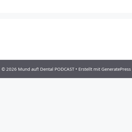
© 2026 Mund auf! Dental PODCAST
• Erstellt mit
GeneratePress